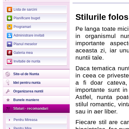
>
Lista de sarcini
Stilurile fol
Planificare buget
Programari
Pe langa toate micil
in organismul nun
Administrare invitati
importante aspec
Planul meselor
aceasta zi, iar unu
Galeria mea
nuntii tale.
Invitatie de nunta
Daca tematica nuntil
Site-ul de Nunta
in ceea ce priveste
a fi doar cateva
Idei pentru nunta
importante sunt i
Organizarea nuntii
Astfel, nunta poat
Bunele maniere
stilul romantic, vin
Sfaturi - recomandari
sau in aer liber.
Pentru Mireasa
Fiecare stil are car
Pentru Mire