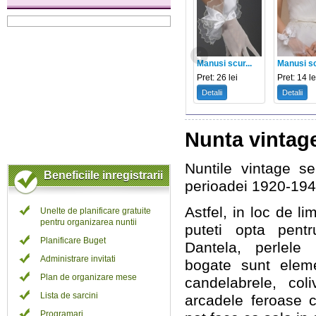
Manusi scur...
Manusi sc
Pret: 26 lei
Pret: 14 le
Detalii
Detalii
Nunta vintag
Nuntile vintage 
Beneficiile inregistrarii
perioadei 1920-1940
Astfel, in loc de l
Unelte de planificare gratuite
pentru organizarea nuntii
puteti opta pen
Planificare Buget
Dantela, perlele 
Administrare invitati
bogate sunt eleme
Plan de organizare mese
candelabrele, coliv
Lista de sarcini
arcadele feroase c
Programari