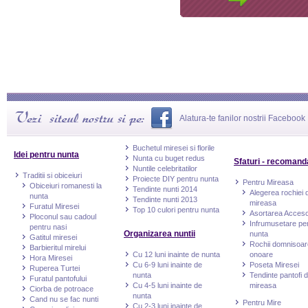
Alatura-te fanilor nostrii Facebook
Buchetul miresei si florile
Idei pentru nunta
Nunta cu buget redus
Sfaturi - recomand
Nuntile celebritatilor
Traditii si obiceiuri
Proiecte DIY pentru nunta
Pentru Mireasa
Obiceiuri romanesti la
Tendinte nunti 2014
Alegerea rochiei 
nunta
Tendinte nunti 2013
mireasa
Furatul Miresei
Top 10 culori pentru nunta
Asortarea Accesor
Ploconul sau cadoul
Infrumusetare pe
pentru nasi
Organizarea nuntii
nunta
Gatitul miresei
Rochii domnisoar
Barbieritul mirelui
Cu 12 luni inainte de nunta
onoare
Hora Miresei
Cu 6-9 luni inainte de
Poseta Miresei
Ruperea Turtei
nunta
Tendinte pantofi 
Furatul pantofului
Cu 4-5 luni inainte de
mireasa
Ciorba de potroace
nunta
Cand nu se fac nunti
Pentru Mire
Cu 2-3 luni inainte de