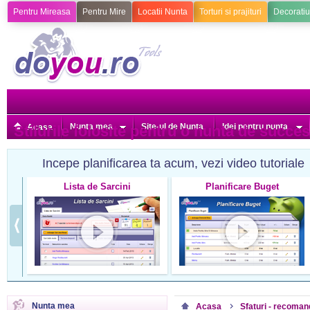
Pentru Mireasa
Pentru Mire
Locatii Nunta
Torturi si prajituri
Decoratiu
Nunta mea
Site-ul de Nunta
Idei pentru nunta
Stilurile folosite pentru o nunta de succes
Acasa
Incepe planificarea ta acum, vezi video tutoriale
Lista de Sarcini
Planificare Buget
Nunta mea
Acasa
Sfaturi - recoman