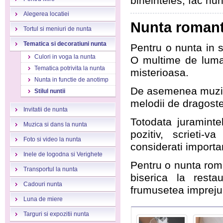
bineinteles, fac nun
Alegerea locatiei
Nunta romant
Tortul si meniuri de nunta
Tematica si decoratiuni nunta
Pentru o nunta in 
Culori in voga la nunta
O multime de luman
Tematica potrivita la nunta
misterioasa.
Nunta in functie de anotimp
De asemenea muzica
Stilul nuntii
melodii de dragost
Invitatii de nunta
Totodata juramint
Muzica si dans la nunta
pozitiv, scrieti-v
Foto si video la nunta
considerati importa
Inele de logodna si Verighete
Pentru o nunta roma
Transportul la nunta
biserica la resta
Cadouri nunta
frumusetea imprejur
Luna de miere
Targuri si expozitii nunta