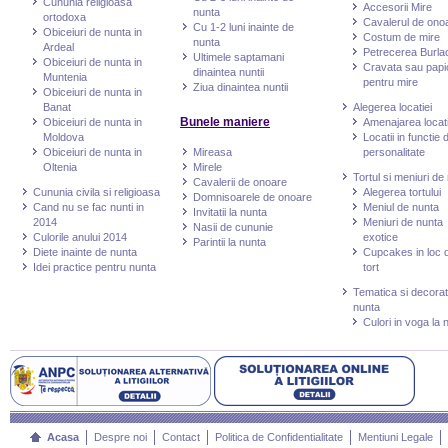
Cununia religioasa
Accesorii Mire
nunta
ortodoxa
Cavalerul de ono
Cu 1-2 luni inainte de
Obiceiuri de nunta in
Costum de mire
nunta
Ardeal
Petrecerea Burlac
Ultimele saptamani
Obiceiuri de nunta in
Cravata sau papi
dinaintea nuntii
Muntenia
pentru mire
Ziua dinaintea nuntii
Obiceiuri de nunta in
Banat
Alegerea locatiei
Bunele maniere
Obiceiuri de nunta in
Amenajarea locati
Moldova
Locatii in functie 
Obiceiuri de nunta in
Mireasa
personalitate
Oltenia
Mirele
Tortul si meniuri de
Cavalerii de onoare
Cununia civila si religioasa
Alegerea tortului
Domnisoarele de onoare
Cand nu se fac nunti in
Meniul de nunta
Invitatii la nunta
2014
Meniuri de nunta
Nasii de cununie
Culorile anului 2014
exotice
Parintii la nunta
Diete inainte de nunta
Cupcakes in loc 
Idei practice pentru nunta
tort
Tematica si decorat
nunta
Culori in voga la 
Acasa
Despre noi
Contact
Politica de Confidentialitate
Mentiuni Legale