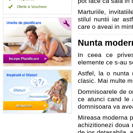
pot face ca sala in 
Oferte si Vouchere
Marturiile, invitati
stilul nuntii iar a
Unelte de planificare
care o aveai in min
Nunta moder
In ceea ce prives
Incepe Planificare
elemente ce s-au s
Astfel, la o nunta 
Inspiratii si Sfaturi
clasic. Mai multe m
Domnisoarele de on
ce atunci cand le 
domnisoara va avea
Inspira-te
Mireasa moderna po
achizitionezi doua 
de jos detasabila, a