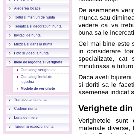
Alegerea locatiei
De asemenea verige
munca sau dimineata
Tortul si meniuri de nunta
vedere ca va trebu
Tematica si decoratiuni nunta
buna sa le incercat
Invitatii de nunta
Cel mai bine este s
Muzica si dans la nunta
in considerare toa
Foto si video la nunta
specializate, cat
Inele de logodna si Verighete
minutioasa a tuturor
Cum alegi verighetele
Daca aveti bijuterii
Cum alegi inelul de
logodna
si doriti sa le fac
Modele de verighete
asemenea indicat sa
Transportul la nunta
Verighete din
Cadouri nunta
Luna de miere
Verighetele sunt 
Targuri si expozitii nunta
materiale diverse, 