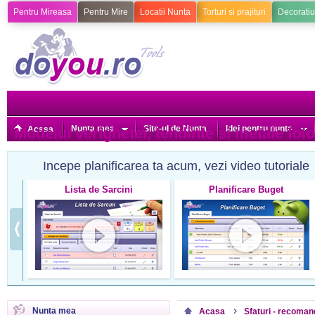
Pentru Mireasa
Pentru Mire
Locatii Nunta
Torturi si prajituri
Decoratiu
Nunta mea
Site-ul de Nunta
Idei pentru nunta
Modelul verighetei, tendinte si metale folo
Acasa
Incepe planificarea ta acum, vezi video tutoriale
Lista de Sarcini
Planificare Buget
Nunta mea
Acasa
Sfaturi - recoman