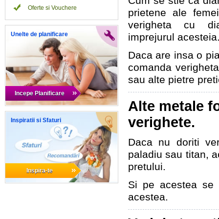
Cum se stie ca dia
Oferte si Vouchere
prietene ale feme
verigheta cu di
Unelte de planificare
imprejurul acesteia
Daca are insa o pia
comanda verigheta 
sau alte pietre pret
Incepe Planificare
Alte metale f
verighete.
Inspiratii si Sfaturi
Daca nu doriti ver
paladiu sau titan, 
pretului.
Inspira-te
Si pe acestea se 
acestea.