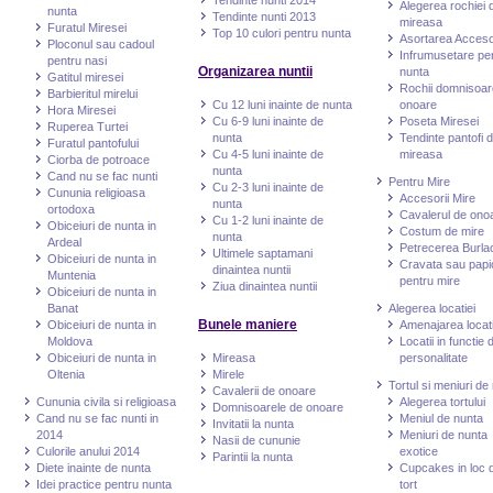
Tendinte nunti 2014
Alegerea rochiei 
nunta
Tendinte nunti 2013
mireasa
Furatul Miresei
Top 10 culori pentru nunta
Asortarea Accesor
Ploconul sau cadoul
Infrumusetare pe
pentru nasi
Organizarea nuntii
nunta
Gatitul miresei
Rochii domnisoar
Barbieritul mirelui
Cu 12 luni inainte de nunta
onoare
Hora Miresei
Cu 6-9 luni inainte de
Poseta Miresei
Ruperea Turtei
nunta
Tendinte pantofi 
Furatul pantofului
Cu 4-5 luni inainte de
mireasa
Ciorba de potroace
nunta
Cand nu se fac nunti
Pentru Mire
Cu 2-3 luni inainte de
Cununia religioasa
Accesorii Mire
nunta
ortodoxa
Cavalerul de ono
Cu 1-2 luni inainte de
Obiceiuri de nunta in
Costum de mire
nunta
Ardeal
Petrecerea Burlac
Ultimele saptamani
Obiceiuri de nunta in
Cravata sau papi
dinaintea nuntii
Muntenia
pentru mire
Ziua dinaintea nuntii
Obiceiuri de nunta in
Banat
Alegerea locatiei
Bunele maniere
Obiceiuri de nunta in
Amenajarea locati
Moldova
Locatii in functie 
Obiceiuri de nunta in
Mireasa
personalitate
Oltenia
Mirele
Tortul si meniuri de
Cavalerii de onoare
Cununia civila si religioasa
Alegerea tortului
Domnisoarele de onoare
Cand nu se fac nunti in
Meniul de nunta
Invitatii la nunta
2014
Meniuri de nunta
Nasii de cununie
Culorile anului 2014
exotice
Parintii la nunta
Diete inainte de nunta
Cupcakes in loc 
Idei practice pentru nunta
tort