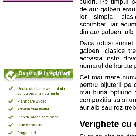
culori. Pe timpul pa
de aur galben erau
lor simpla, clas
schimbat, iar acum
din aur galben, alb 
Daca totusi sunteti 
galben, clasice tr
aceasta este dove
numarul de karate p
Beneficiile inregistrarii
Cel mai mare numar
pentru bijuterii p
Unelte de planificare gratuite
mai buna optiune 
pentru organizarea nuntii
compozitia sa si un 
Planificare Buget
aur alb sau roz trebu
Administrare invitati
Plan de organizare mese
Verighete cu 
Lista de sarcini
Programari