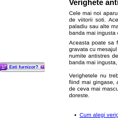
Verighete ant
Cele mai noi aparut
de viitorii soti. A
paladiu sau alte mat
banda mai ingusta c
Aceasta poate sa fi
gravata cu mesajul d
numite antistres de
banda mai ingusta, i
Esti furnizor?
Verighetele nu tre
fiind mai gingase, 
de ceva mai mascul
doreste.
Cum alegi verig