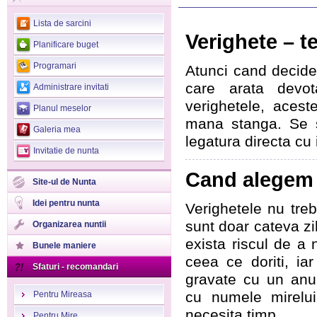
>
Lista de sarcini
Verighete – t
Planificare buget
Programari
Atunci cand decide
care arata devot
Administrare invitati
verighetele, acest
Planul meselor
mana stanga. Se 
Galeria mea
legatura directa cu
Invitatie de nunta
Cand alegem 
Site-ul de Nunta
Idei pentru nunta
Verighetele nu tre
sunt doar cateva zi
Organizarea nuntii
exista riscul de a
Bunele maniere
ceea ce doriti, iar
Sfaturi - recomandari
gravate cu un anum
cu numele mirelui
Pentru Mireasa
necesita timp.
Pentru Mire