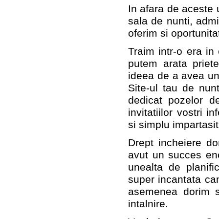
In afara de aceste 
sala de nunti, admin
oferim si oportunita
Traim intr-o era in
putem arata priete
ideea de a avea un 
Site-ul tau de nun
dedicat pozelor d
invitatiilor vostri 
si simplu impartasit
Drept incheiere d
avut un succes eno
unealta de planifi
super incantata can
asemenea dorim sa
intalnire.