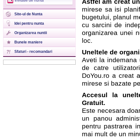
Astfel am creat un
Invitatie de nunta
mirese sa isi plani
Site-ul de Nunta
bugetului, planul me
Idei pentru nunta
cu sarcini de indep
organizarea unei n
Organizarea nuntii
loc.
Bunele maniere
Uneltele de organi
Sfaturi - recomandari
Aveti la indemana u
de catre utilizato
DoYou.ro a creat a
mirese si bazate pe 
Accesul la unelt
Gratuit.
Este necesara doar 
un panou administ
pentru pastrarea i
mai mult de un minu