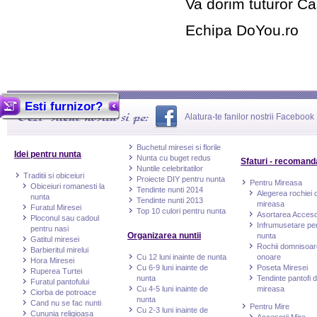
Va dorim tuturor Ca
Echipa DoYou.ro
Esti furnizor?
Alatura-te fanilor nostrii Facebook
Buchetul miresei si florile
Idei pentru nunta
Nunta cu buget redus
Sfaturi - recomand
Nuntile celebritatilor
Traditii si obiceiuri
Proiecte DIY pentru nunta
Pentru Mireasa
Obiceiuri romanesti la
Tendinte nunti 2014
Alegerea rochiei 
nunta
Tendinte nunti 2013
mireasa
Furatul Miresei
Top 10 culori pentru nunta
Asortarea Accesor
Ploconul sau cadoul
Infrumusetare pe
pentru nasi
Organizarea nuntii
nunta
Gatitul miresei
Rochii domnisoar
Barbieritul mirelui
Cu 12 luni inainte de nunta
onoare
Hora Miresei
Cu 6-9 luni inainte de
Poseta Miresei
Ruperea Turtei
nunta
Tendinte pantofi 
Furatul pantofului
Cu 4-5 luni inainte de
mireasa
Ciorba de potroace
nunta
Cand nu se fac nunti
Pentru Mire
Cu 2-3 luni inainte de
Cununia religioasa