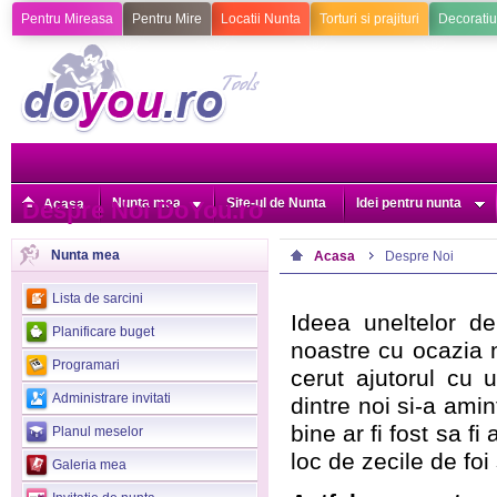
Pentru Mireasa
Pentru Mire
Locatii Nunta
Torturi si prajituri
Decoratiu
Nunta mea
Site-ul de Nunta
Idei pentru nunta
Despre Noi DoYou.ro
Acasa
Nunta mea
Acasa
Despre Noi
>
Lista de sarcini
Ideea uneltelor de
Planificare buget
noastre cu ocazia n
Programari
cerut ajutorul cu 
Administrare invitati
dintre noi si-a amin
bine ar fi fost sa f
Planul meselor
loc de zecile de foi 
Galeria mea