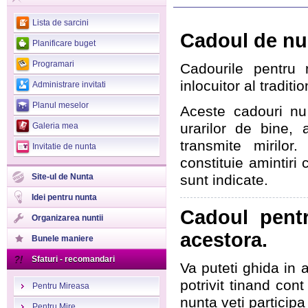
>
Lista de sarcini
Cadoul de nunt
Planificare buget
Programari
Cadourile pentru n
inlocuitor al traditi
Administrare invitati
Planul meselor
Aceste cadouri nu 
urarilor de bine, 
Galeria mea
transmite mirilor
Invitatie de nunta
constituie amintiri
Site-ul de Nunta
sunt indicate.
Idei pentru nunta
Cadoul pentr
Organizarea nuntii
acestora.
Bunele maniere
Sfaturi - recomandari
Va puteti ghida in 
potrivit tinand cont
Pentru Mireasa
nunta veti participa 
Pentru Mire