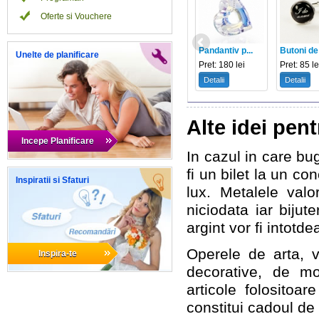
Oferte si Vouchere
Pandantiv p...
Butoni de 
Unelte de planificare
Pret: 180 lei
Pret: 85 le
Detalii
Detalii
Alte idei pen
Incepe Planificare
In cazul in care bu
fi un bilet la un co
Inspiratii si Sfaturi
lux. Metalele va
niciodata iar bijute
argint vor fi intotd
Operele de arta, ve
Inspira-te
decorative, de mo
articole folositoa
constitui cadoul de 