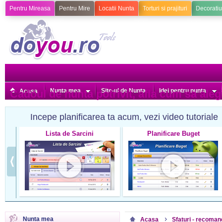
Pentru Mireasa
Pentru Mire
Locatii Nunta
Torturi si prajituri
Decoratiu
Nunta mea
Site-ul de Nunta
Idei pentru nunta
Cadoul de nunta potrivit, afla cum sa ale
Acasa
Incepe planificarea ta acum, vezi video tutoriale
Lista de Sarcini
Planificare Buget
Nunta mea
Acasa
Sfaturi - recoman