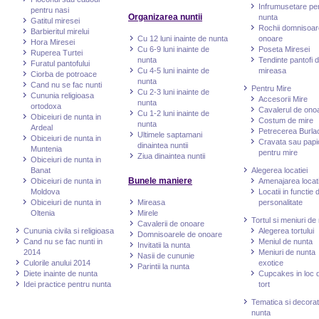
Infrumusetare pe
pentru nasi
Organizarea nuntii
nunta
Gatitul miresei
Rochii domnisoar
Barbieritul mirelui
Cu 12 luni inainte de nunta
onoare
Hora Miresei
Cu 6-9 luni inainte de
Poseta Miresei
Ruperea Turtei
nunta
Tendinte pantofi 
Furatul pantofului
Cu 4-5 luni inainte de
mireasa
Ciorba de potroace
nunta
Cand nu se fac nunti
Pentru Mire
Cu 2-3 luni inainte de
Cununia religioasa
Accesorii Mire
nunta
ortodoxa
Cavalerul de ono
Cu 1-2 luni inainte de
Obiceiuri de nunta in
Costum de mire
nunta
Ardeal
Petrecerea Burlac
Ultimele saptamani
Obiceiuri de nunta in
Cravata sau papi
dinaintea nuntii
Muntenia
pentru mire
Ziua dinaintea nuntii
Obiceiuri de nunta in
Banat
Alegerea locatiei
Bunele maniere
Obiceiuri de nunta in
Amenajarea locati
Moldova
Locatii in functie 
Obiceiuri de nunta in
Mireasa
personalitate
Oltenia
Mirele
Tortul si meniuri de
Cavalerii de onoare
Cununia civila si religioasa
Alegerea tortului
Domnisoarele de onoare
Cand nu se fac nunti in
Meniul de nunta
Invitatii la nunta
2014
Meniuri de nunta
Nasii de cununie
Culorile anului 2014
exotice
Parintii la nunta
Diete inainte de nunta
Cupcakes in loc 
Idei practice pentru nunta
tort
Tematica si decorat
nunta