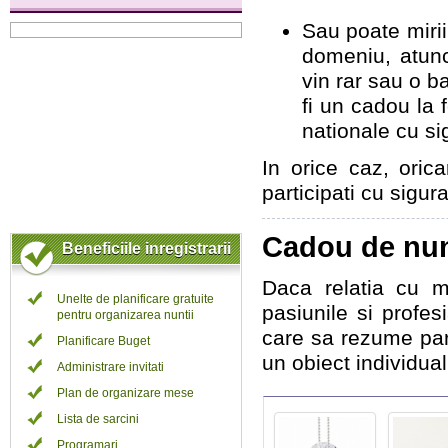
Sau poate mirii
domeniu, atunc
vin rar sau o b
fi un cadou la 
nationale cu si
In orice caz, orica
participati cu sigur
Cadou de nun
Beneficiile inregistrarii
Daca relatia cu mi
Unelte de planificare gratuite
pasiunile si profes
pentru organizarea nuntii
care sa rezume parcu
Planificare Buget
un obiect individual
Administrare invitati
Plan de organizare mese
Lista de sarcini
Programari