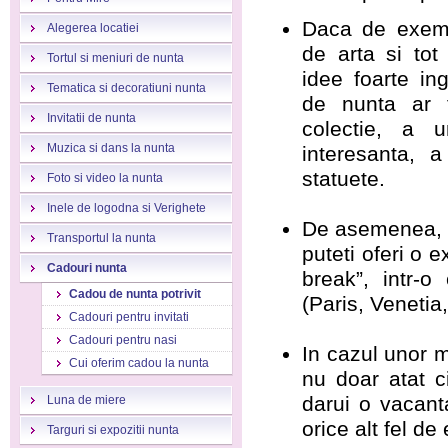
Daca de exempl
Alegerea locatiei
de arta si to
Tortul si meniuri de nunta
idee foarte i
Tematica si decoratiuni nunta
de nunta ar f
Invitatii de nunta
colectie, a u
Muzica si dans la nunta
interesanta, a
statuete.
Foto si video la nunta
Inele de logodna si Verighete
De asemenea, d
Transportul la nunta
puteti oferi o e
Cadouri nunta
break”, intr-o
Cadou de nunta potrivit
(Paris, Venetia
Cadouri pentru invitati
Cadouri pentru nasi
In cazul unor mi
Cui oferim cadou la nunta
nu doar atat c
darui o vacant
Luna de miere
orice alt fel d
Targuri si expozitii nunta