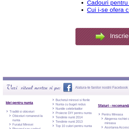
Cadouri pentru 
Cui i-se ofera c
Inscrie
Alatura-te fanilor nostrii Facebook
Buchetul miresei si florile
Idei pentru nunta
Nunta cu buget redus
Sfaturi - recomand
Nuntile celebritatilor
Traditii si obiceiuri
Proiecte DIY pentru nunta
Pentru Mireasa
Obiceiuri romanesti la
Tendinte nunti 2014
Alegerea rochiei 
nunta
Tendinte nunti 2013
mireasa
Furatul Miresei
Top 10 culori pentru nunta
Asortarea Accesor
Ploconul sau cadoul