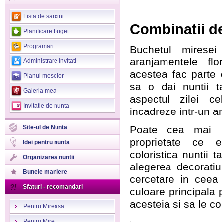
>
Lista de sarcini
Combinatii de
Planificare buget
Programari
Buchetul miresei 
aranjamentele flor
Administrare invitati
acestea fac parte 
Planul meselor
sa o dai nuntii t
Galeria mea
aspectul zilei c
Invitatie de nunta
incadreze intr-un an
Site-ul de Nunta
Poate cea mai l
proprietate ce 
Idei pentru nunta
coloristica nuntii 
Organizarea nuntii
alegerea decorati
Bunele maniere
cercetare in ceea
Sfaturi - recomandari
culoare principala 
acesteia si sa le c
Pentru Mireasa
Pentru Mire