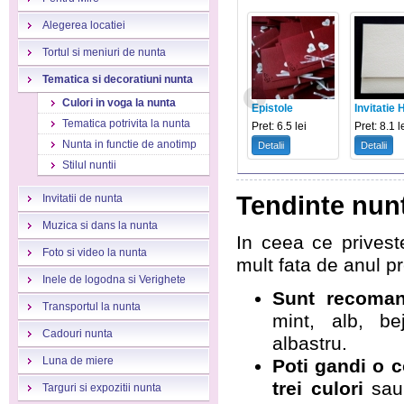
Alegerea locatiei
Tortul si meniuri de nunta
Tematica si decoratiuni nunta
Culori in voga la nunta
Epistole
Invitatie H
Tematica potrivita la nunta
Pret: 6.5 lei
Pret: 8.1 l
Nunta in functie de anotimp
Detalii
Detalii
Stilul nuntii
Tendinte nun
Invitatii de nunta
Muzica si dans la nunta
In ceea ce privest
Foto si video la nunta
mult
fata de anul p
Inele de logodna si Verighete
Sunt recoman
Transportul la nunta
mint, alb, be
Cadouri nunta
albastru.
Luna de miere
Poti gandi o 
trei culori
sau 
Targuri si expozitii nunta