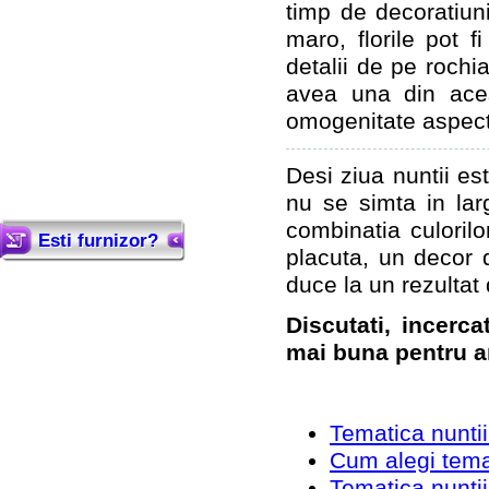
timp de decoratiuni
maro, florile pot 
detalii de pe rochia
avea una din aces
omogenitate aspectu
Desi ziua nuntii est
nu se simta in lar
combinatia culorilo
Esti furnizor?
placuta, un decor d
duce la un rezultat 
Discutati, incerc
mai buna pentru am
Tematica nuntii
Cum alegi temat
Tematica nuntii