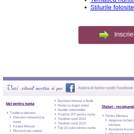
Stilurile folos
Inscrie
Alatura-te fanilor nostrii Facebook
Buchetul miresei si florile
Idei pentru nunta
Nunta cu buget redus
Sfaturi - recomand
Nuntile celebritatilor
Traditii si obiceiuri
Proiecte DIY pentru nunta
Pentru Mireasa
Obiceiuri romanesti la
Tendinte nunti 2014
Alegerea rochiei 
nunta
Tendinte nunti 2013
mireasa
Furatul Miresei
Top 10 culori pentru nunta
Asortarea Accesor
Ploconul sau cadoul
Infrumusetare pe