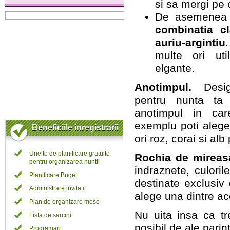
si sa mergi pe 
De asemenea 
combinatia c
auriu-argintiu
multe ori uti
elgante.
Anotimpul.
Desigu
pentru nunta ta
anotimpul in ca
exemplu poti alege
Beneficiile inregistrarii
ori roz, corai si al
Unelte de planificare gratuite
Rochia de mireas
pentru organizarea nuntii
indraznete, culori
Planificare Buget
destinate exclusiv 
Administrare invitati
alege una dintre ac
Plan de organizare mese
Nu uita insa ca tr
Lista de sarcini
posibil de ale parint
Programari