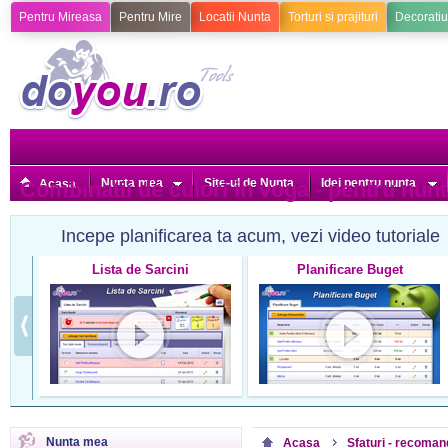
Pentru Mireasa
Pentru Mire
Locatii Nunta
Torturi si prajituri
Decoratiu
Nunta mea
Site-ul de Nunta
Idei pentru nunta
Combinatii de culori in voga - pentru nunt
Acasa
Incepe planificarea ta acum, vezi video tutoriale
Lista de Sarcini
Planificare Buget
Nunta mea
Acasa
Sfaturi - recoman