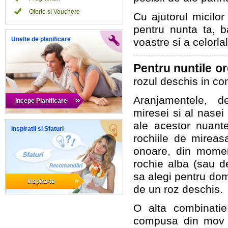
Oferte si Vouchere
Cu ajutorul micilor 
pentru nunta ta, b
Unelte de planificare
voastre si a celorlal
Pentru nuntile o
rozul deschis in com
Aranjamentele, de
Incepe Planificare
miresei si al nasei
ale acestor nuante
Inspiratii si Sfaturi
rochiile de mireas
onoare, din mome
rochie alba (sau d
sa alegi pentru dom
Inspira-te
de un roz deschis.
O alta combinatie
compusa din mov s