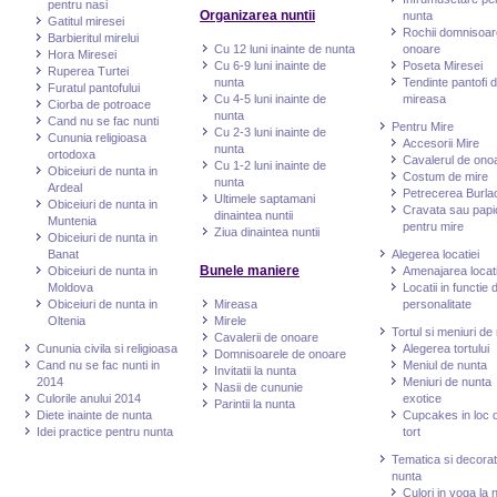
pentru nasi
Organizarea nuntii
nunta
Gatitul miresei
Rochii domnisoar
Barbieritul mirelui
Cu 12 luni inainte de nunta
onoare
Hora Miresei
Cu 6-9 luni inainte de
Poseta Miresei
Ruperea Turtei
nunta
Tendinte pantofi 
Furatul pantofului
Cu 4-5 luni inainte de
mireasa
Ciorba de potroace
nunta
Cand nu se fac nunti
Pentru Mire
Cu 2-3 luni inainte de
Cununia religioasa
Accesorii Mire
nunta
ortodoxa
Cavalerul de ono
Cu 1-2 luni inainte de
Obiceiuri de nunta in
Costum de mire
nunta
Ardeal
Petrecerea Burlac
Ultimele saptamani
Obiceiuri de nunta in
Cravata sau papi
dinaintea nuntii
Muntenia
pentru mire
Ziua dinaintea nuntii
Obiceiuri de nunta in
Banat
Alegerea locatiei
Bunele maniere
Obiceiuri de nunta in
Amenajarea locati
Moldova
Locatii in functie 
Obiceiuri de nunta in
Mireasa
personalitate
Oltenia
Mirele
Tortul si meniuri de
Cavalerii de onoare
Cununia civila si religioasa
Alegerea tortului
Domnisoarele de onoare
Cand nu se fac nunti in
Meniul de nunta
Invitatii la nunta
2014
Meniuri de nunta
Nasii de cununie
Culorile anului 2014
exotice
Parintii la nunta
Diete inainte de nunta
Cupcakes in loc 
Idei practice pentru nunta
tort
Tematica si decorat
nunta
Culori in voga la 