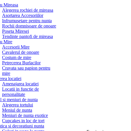
ru Mireasa
Alegerea rochiei de mireasa
Asortarea Accesoriilor
Infrumusetare pentru nunta
Rochii domnisoare de onoare
Poseta Miresei
Tendinte pantofi de mireasa
ru Mire
Accesorii Mire
Cavalerul de onoare
Costum de mire
Petrecerea Burlacilor
Cravata sau papion pentru
mire
rea locatiei
Amenajarea locatiei
Locatii in functie de
personalitate
l si meniuri de nunta
Alegerea tortului
Meniul de nunta
Meniuri de nunta exotice
Cupcakes in loc de tort
ica si decoratiuni nunta