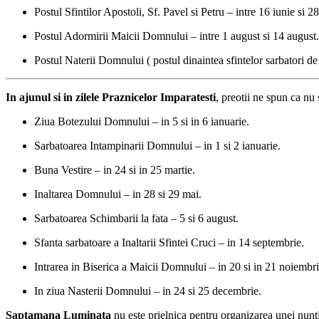
Postul Sfintilor Apostoli, Sf. Pavel si Petru – intre 16 iunie si 28
Postul Adormirii Maicii Domnului – intre 1 august si 14 august.
Postul Naterii Domnului ( postul dinaintea sfintelor sarbatori de
In ajunul si in zilele Praznicelor Imparatesti
, preotii ne spun ca nu
Ziua Botezului Domnului – in 5 si in 6 ianuarie.
Sarbatoarea Intampinarii Domnului – in 1 si 2 ianuarie.
Buna Vestire – in 24 si in 25 martie.
Inaltarea Domnului – in 28 si 29 mai.
Sarbatoarea Schimbarii la fata – 5 si 6 august.
Sfanta sarbatoare a Inaltarii Sfintei Cruci – in 14 septembrie.
Intrarea in Biserica a Maicii Domnului – in 20 si in 21 noiembri
In ziua Nasterii Domnului – in 24 si 25 decembrie.
Saptamana Luminata
nu este prielnica pentru organizarea unei nunti.