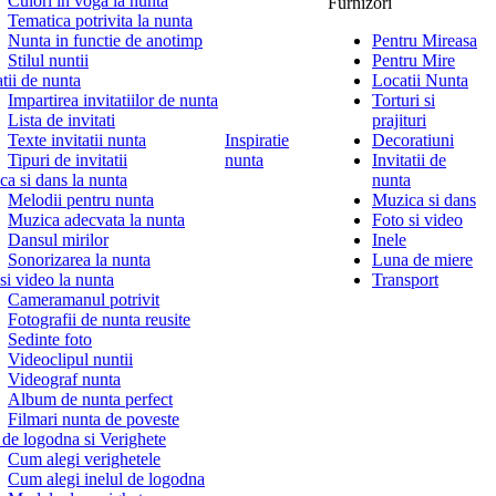
Culori in voga la nunta
Furnizori
Tematica potrivita la nunta
Nunta in functie de anotimp
Pentru Mireasa
Stilul nuntii
Pentru Mire
atii de nunta
Locatii Nunta
Impartirea invitatiilor de nunta
Torturi si
Lista de invitati
prajituri
Texte invitatii nunta
Inspiratie
Decoratiuni
Tipuri de invitatii
nunta
Invitatii de
a si dans la nunta
nunta
Melodii pentru nunta
Muzica si dans
Muzica adecvata la nunta
Foto si video
Dansul mirilor
Inele
Sonorizarea la nunta
Luna de miere
si video la nunta
Transport
Cameramanul potrivit
Fotografii de nunta reusite
Sedinte foto
Videoclipul nuntii
Videograf nunta
Album de nunta perfect
Filmari nunta de poveste
 de logodna si Verighete
Cum alegi verighetele
Cum alegi inelul de logodna