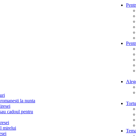
Pent
Pent
Alege
uri
 romanesti la nunta
Tortu
iresei
sau cadoul pentru
resei
l mirelui
Temat
esei