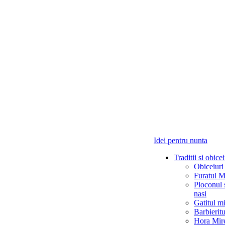
Idei pentru nunta
Traditii si obicei
Obiceiuri
Furatul M
Ploconul 
nasi
Gatitul mi
Barbieritu
Hora Mir