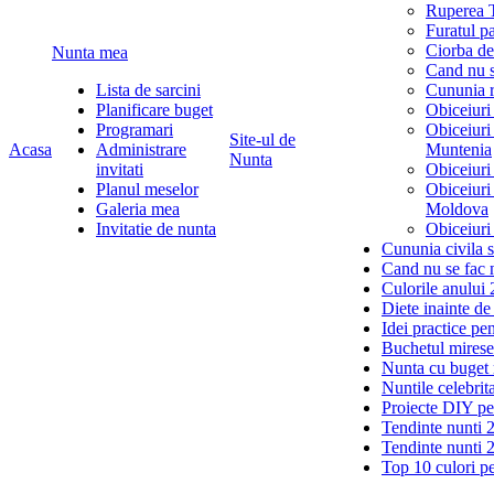
Ruperea T
Furatul p
Ciorba de
Nunta mea
Cand nu s
Lista de sarcini
Cununia r
Planificare buget
Obiceiuri
Programari
Obiceiuri
Site-ul de
Acasa
Administrare
Muntenia
Nunta
invitati
Obiceiuri
Planul meselor
Obiceiuri
Galeria mea
Moldova
Invitatie de nunta
Obiceiuri
Cununia civila s
Cand nu se fac 
Culorile anului
Diete inainte de
Idei practice pe
Buchetul miresei 
Nunta cu buget 
Nuntile celebrita
Proiecte DIY pe
Tendinte nunti 
Tendinte nunti 
Top 10 culori p