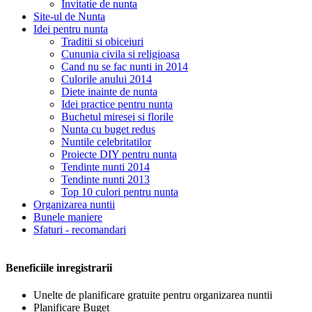
Invitatie de nunta
Site-ul de Nunta
Idei pentru nunta
Traditii si obiceiuri
Cununia civila si religioasa
Cand nu se fac nunti in 2014
Culorile anului 2014
Diete inainte de nunta
Idei practice pentru nunta
Buchetul miresei si florile
Nunta cu buget redus
Nuntile celebritatilor
Proiecte DIY pentru nunta
Tendinte nunti 2014
Tendinte nunti 2013
Top 10 culori pentru nunta
Organizarea nuntii
Bunele maniere
Sfaturi - recomandari
Beneficiile inregistrarii
Unelte de planificare gratuite pentru organizarea nuntii
Planificare Buget