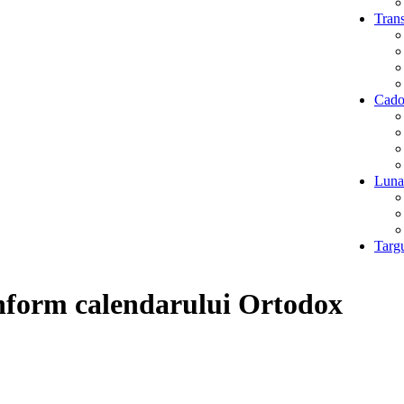
Trans
Cado
Luna
Targu
onform calendarului Ortodox