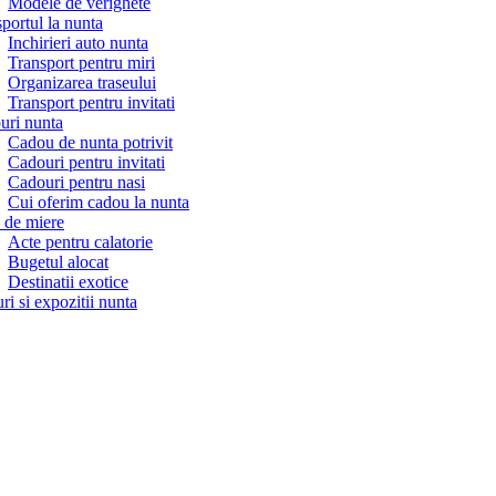
Modele de verighete
portul la nunta
Inchirieri auto nunta
Transport pentru miri
Organizarea traseului
Transport pentru invitati
uri nunta
Cadou de nunta potrivit
Cadouri pentru invitati
Cadouri pentru nasi
Cui oferim cadou la nunta
 de miere
Acte pentru calatorie
Bugetul alocat
Destinatii exotice
ri si expozitii nunta