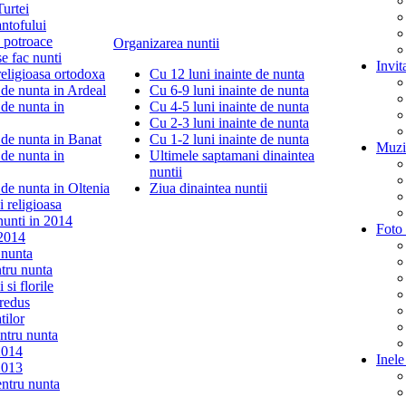
urtei
antofului
 potroace
Organizarea nuntii
e fac nunti
Invit
eligioasa ortodoxa
Cu 12 luni inainte de nunta
 de nunta in Ardeal
Cu 6-9 luni inainte de nunta
 de nunta in
Cu 4-5 luni inainte de nunta
Cu 2-3 luni inainte de nunta
 de nunta in Banat
Cu 1-2 luni inainte de nunta
Muzic
 de nunta in
Ultimele saptamani dinaintea
nuntii
 de nunta in Oltenia
Ziua dinaintea nuntii
i religioasa
nunti in 2014
Foto 
 2014
 nunta
ntru nunta
si florile
redus
tilor
ntru nunta
2014
Inele
2013
entru nunta