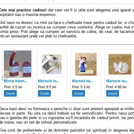
Cele mai practice cadouri
dar care vor fi si utile sunt alegerea unui aparat
aspirator sau o masina espresso.
Unii nasii nu doresc ca mirii sa faca o cheltuiala mare pentru cadoul lor, si c
astfel de cazuri nu incerca sa cumperi ceva costisitor. Alege un cadou mai m
simta prost. Poti alege sa cumperi un serviciu de cafea, de ceai, de tacamur
intr-un restaurant unde vei plati tu cheltuielile.
Borna kilom...
Marturie in...
Marturii nu...
Marturie nu...
Pret: 2.5 lei
Pret: 8.5 lei
Pret: 5.3 lei
Pret: 4.96 lei
Detalii
Detalii
Detalii
Detalii
Daca nasii alesi nu formeaza o pereche ci doar sunt prieteni apropiati ai miril
fiecare in parte. Nu uita ca darul trebuie sa fie semnificativ. Pentru nasa pot
sau o geanta din piele si cu siguranta va fi incantata de cadoul primit. Iar pe
de mana, sau un set de stilouri personalizate.
Tine cont de preferintele si de dorintele parintilor tai spirituali in alegerea d