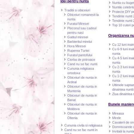
Idei pentru nunta
Nunta cu buge
Nuntile celebrita
Traditii si obiceiuri
Proiecte DIY p
Obiceiuri romanesti la
Tendinte nunti
nunta
Tendinte nunti
Furatul Miresei
Top 10 culori p
Ploconul sau cadoul
pentru nasi
Organizarea nu
Gatitul miresei
Barbieritul mirelui
Cu 12 luni inai
Hora Miresei
Cu 6-9 luni ina
Ruperea Turtei
nunta
Furatul pantofului
Cu 4-5 luni ina
Ciorba de potroace
nunta
Cand nu se fac nunti
Cu 2-3 luni ina
Cununia religioasa
nunta
ortodoxa
Cu 1-2 luni ina
Obiceiuri de nunta in
nunta
Ardeal
Ultimele sapta
Obiceiuri de nunta in
dinaintea nuntii
Muntenia
Ziua dinaintea n
Obiceiuri de nunta in
Banat
Bunele manier
Obiceiuri de nunta in
Moldova
Obiceiuri de nunta in
Mireasa
Oltenia
Mirele
Cavalerii de o
Cununia civila si religioasa
Domnisoarele 
Cand nu se fac nunti in
Invitatii la nunt