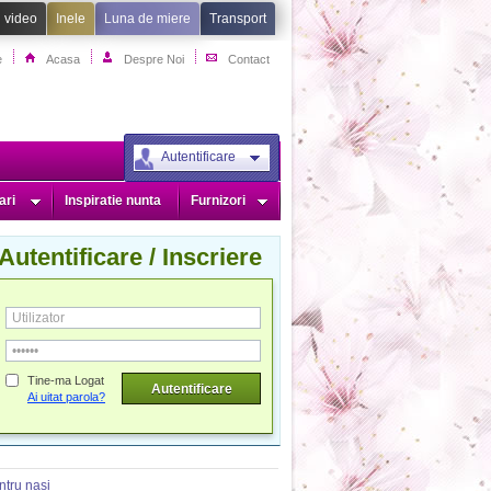
i video
Inele
Luna de miere
Transport
e
Acasa
Despre Noi
Contact
Autentificare
ari
Inspiratie nunta
Furnizori
Autentificare / Inscriere
dministrare Invitati
Planul Meselor
Tine-ma Logat
Ai uitat parola?
ntru nasi