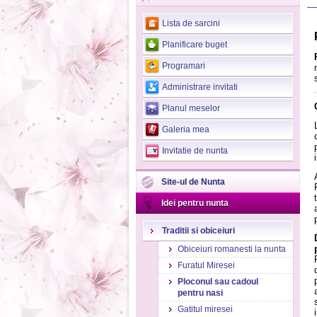
>
Lista de sarcini
Planificare buget
Programari
Administrare invitati
Planul meselor
Galeria mea
Invitatie de nunta
Site-ul de Nunta
Idei pentru nunta
Traditii si obiceiuri
Obiceiuri romanesti la nunta
Furatul Miresei
Ploconul sau cadoul
pentru nasi
Gatitul miresei