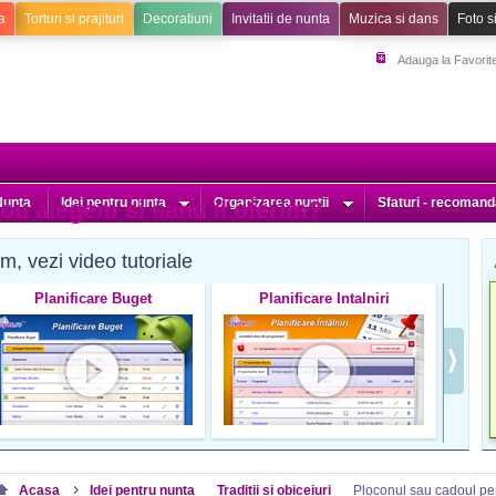
a
Torturi si prajituri
Decoratiuni
Invitatii de nunta
Muzica si dans
Foto s
Adauga la Favorit
Nunta
Idei pentru nunta
Organizarea nuntii
Sfaturi - recomand
dou alegem si cand il oferim?
m, vezi video tutoriale
Planificare Buget
Planificare Intalniri
A
Acasa
Idei pentru nunta
Traditii si obiceiuri
Ploconul sau cadoul pe