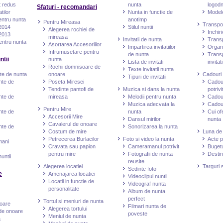
t redus
nunta
logod
Sfaturi - recomandari
tilor
Nunta in functie de
Modele
entru nunta
anotimp
Pentru Mireasa
Transpor
 2014
Stilul nuntii
Alegerea rochiei de
Inchir
 2013
mireasa
Invitatii de nunta
Transp
entru nunta
Asortarea Accesoriilor
Impartirea invitatiilor
Organi
Infrumusetare pentru
de nunta
Transp
ntii
nunta
Lista de invitati
invitati
Rochii domnisoare de
Texte invitatii nunta
nte de nunta
onoare
Cadouri
Tipuri de invitatii
inte de
Poseta Miresei
Cadou
Tendinte pantofi de
Muzica si dans la nunta
potrivi
inte de
mireasa
Melodii pentru nunta
Cadour
Muzica adecvata la
Cadour
Pentru Mire
inte de
nunta
Cui of
Accesorii Mire
Dansul mirilor
nunta
Cavalerul de onoare
inte de
Sonorizarea la nunta
Costum de mire
Luna de
Petrecerea Burlacilor
Foto si video la nunta
Acte p
mani
Cravata sau papion
Cameramanul potrivit
Bugetu
pentru mire
Fotografii de nunta
Destin
untii
reusite
Alegerea locatiei
Targuri s
Sedinte foto
e
Amenajarea locatiei
Videoclipul nuntii
Locatii in functie de
Videograf nunta
personalitate
Album de nunta
perfect
Tortul si meniuri de nunta
noare
Filmari nunta de
Alegerea tortului
de onoare
poveste
Meniul de nunta
a