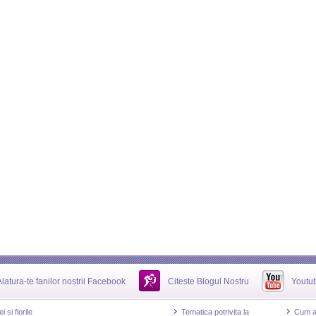
Alatura-te fanilor nostrii Facebook
Citeste Blogul Nostru
Youtu
 si florile
Tematica potrivita la
Cum al