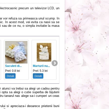
 electrocasnic precum un televizor LCD, un
hiar vor refuza sa primeasca unul scump. In
ic. In acest mod, vei evita ca nasii sa se
i sau de ce nu, o simpla invitatie la masa
Saculeti di...
Marturii nu...
Marturie Le...
Cutie martu...
Pret: 0.8 lei
Pret: 5.3 lei
Pret: 8 lei
Pret: 3 lei
Detalii
Detalii
Detalii
Detalii
or atunci va trebui sa alegi un cadou pentru
i opta sa alegi o cutie superba de bijuterii
ntru tanarul nas alege sa-i cumperi un ceas
arului si apreciaza-i deoarece prietenii buni