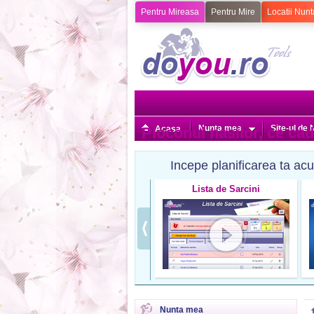
Pentru Mireasa
Pentru Mire
Locatii Nunt
Nunta mea
Site-ul de 
Ploconul nasilor, ce ca
Acasa
Incepe planificarea ta acu
Lista de Sarcini
Nunta mea