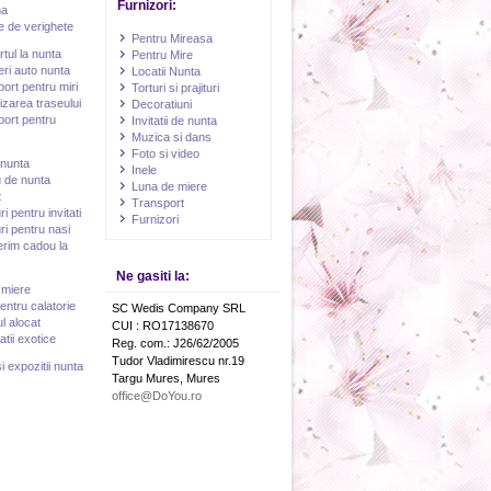
Furnizori:
na
 de verighete
Pentru Mireasa
tul la nunta
Pentru Mire
ieri auto nunta
Locatii Nunta
ort pentru miri
Torturi si prajituri
zarea traseului
Decoratiuni
ort pentru
Invitatii de nunta
Muzica si dans
Foto si video
 nunta
Inele
 de nunta
Luna de miere
t
Transport
i pentru invitati
Furnizori
i pentru nasi
erim cadou la
Ne gasiti la:
 miere
entru calatorie
SC Wedis Company SRL
l alocat
CUI : RO17138670
atii exotice
Reg. com.: J26/62/2005
Tudor Vladimirescu nr.19
i expozitii nunta
Targu Mures, Mures
office@DoYou.ro