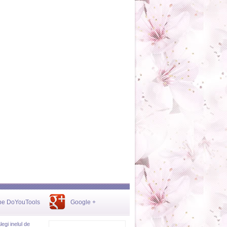
be DoYouTools
Google +
egi inelul de