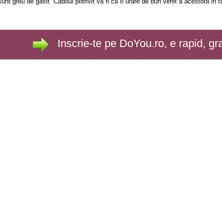
sunt greu de gasit. Cadoul potrivit va fi ca o urare de bun venit a acestora in f
Inscrie-te pe DoYou.ro, e rapid, gra