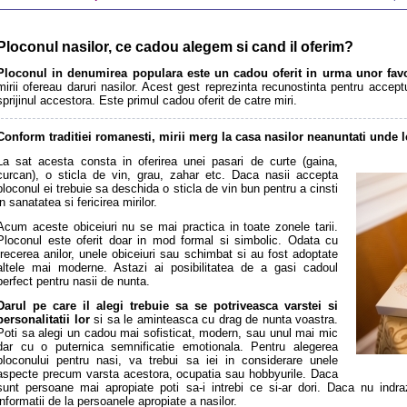
Ploconul nasilor, ce cadou alegem si cand il oferim?
Ploconul in denumirea populara este un cadou oferit in urma unor favor
mirii ofereau daruri nasilor. Acest gest reprezinta recunostinta pentru acceptul 
sprijinul accestora. Este primul cadou oferit de catre miri.
Conform traditiei romanesti, mirii merg la casa nasilor neanuntati unde l
La sat acesta consta in oferirea unei pasari de curte (gaina,
curcan), o sticla de vin, grau, zahar etc. Daca nasii accepta
ploconul ei trebuie sa deschida o sticla de vin bun pentru a cinsti
in sanatatea si fericirea mirilor.
Acum aceste obiceiuri nu se mai practica in toate zonele tarii.
Ploconul este oferit doar in mod formal si simbolic. Odata cu
trecerea anilor, unele obiceiuri sau schimbat si au fost adoptate
altele mai moderne. Astazi ai posibilitatea de a gasi cadoul
perfect pentru nasii de nunta.
Darul pe care il alegi trebuie sa se potriveasca varstei si
personalitatii lor
si sa le aminteasca cu drag de nunta voastra.
Poti sa alegi un cadou mai sofisticat, modern, sau unul mai mic
dar cu o puternica semnificatie emotionala. Pentru alegerea
ploconului pentru nasi, va trebui sa iei in considerare unele
aspecte precum varsta acestora, ocupatia sau hobbyurile. Daca
sunt persoane mai apropiate poti sa-i intrebi ce si-ar dori. Daca nu indra
informatii de la persoanele apropiate a nasilor.