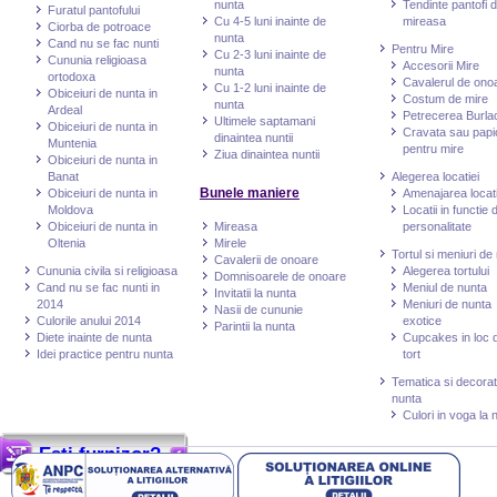
nunta
Tendinte pantofi 
Furatul pantofului
Cu 4-5 luni inainte de
mireasa
Ciorba de potroace
nunta
Cand nu se fac nunti
Pentru Mire
Cu 2-3 luni inainte de
Cununia religioasa
Accesorii Mire
nunta
ortodoxa
Cavalerul de ono
Cu 1-2 luni inainte de
Obiceiuri de nunta in
Costum de mire
nunta
Ardeal
Petrecerea Burlac
Ultimele saptamani
Obiceiuri de nunta in
Cravata sau papi
dinaintea nuntii
Muntenia
pentru mire
Ziua dinaintea nuntii
Obiceiuri de nunta in
Banat
Alegerea locatiei
Bunele maniere
Obiceiuri de nunta in
Amenajarea locati
Moldova
Locatii in functie 
Obiceiuri de nunta in
Mireasa
personalitate
Oltenia
Mirele
Tortul si meniuri de
Cavalerii de onoare
Cununia civila si religioasa
Alegerea tortului
Domnisoarele de onoare
Cand nu se fac nunti in
Meniul de nunta
Invitatii la nunta
2014
Meniuri de nunta
Nasii de cununie
Culorile anului 2014
exotice
Parintii la nunta
Diete inainte de nunta
Cupcakes in loc 
Idei practice pentru nunta
tort
Tematica si decorat
nunta
Culori in voga la 
Esti furnizor?