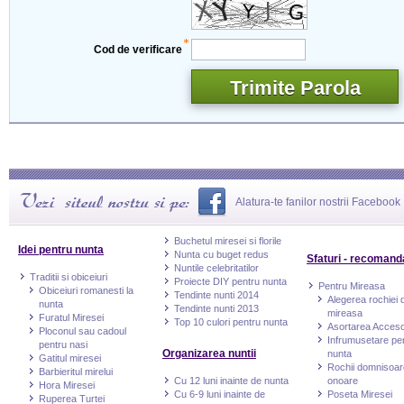
Cod de verificare
Alatura-te fanilor nostrii Facebook
Buchetul miresei si florile
Idei pentru nunta
Nunta cu buget redus
Sfaturi - recomand
Nuntile celebritatilor
Traditii si obiceiuri
Proiecte DIY pentru nunta
Pentru Mireasa
Obiceiuri romanesti la
Tendinte nunti 2014
Alegerea rochiei 
nunta
Tendinte nunti 2013
mireasa
Furatul Miresei
Top 10 culori pentru nunta
Asortarea Accesor
Ploconul sau cadoul
Infrumusetare pe
pentru nasi
Organizarea nuntii
nunta
Gatitul miresei
Rochii domnisoar
Barbieritul mirelui
Cu 12 luni inainte de nunta
onoare
Hora Miresei
Cu 6-9 luni inainte de
Poseta Miresei
Ruperea Turtei