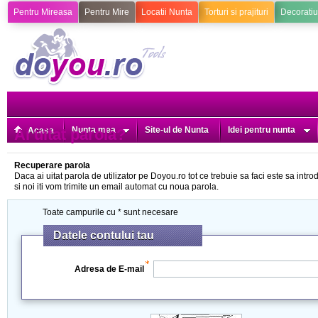
Pentru Mireasa
Pentru Mire
Locatii Nunta
Torturi si prajituri
Decoratiu
Nunta mea
Site-ul de Nunta
Idei pentru nunta
Ai uitat parola?
Acasa
Recuperare parola
Daca ai uitat parola de utilizator pe Doyou.ro tot ce trebuie sa faci este sa intro
si noi iti vom trimite un email automat cu noua parola.
Toate campurile cu * sunt necesare
Datele contului tau
Adresa de E-mail