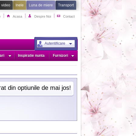
i video
Inele
Luna de miere
Transport
e
Acasa
Despre Noi
Contact
Autentificare
ari
Inspiratie nunta
Furnizori
at din optiunile de mai jos!