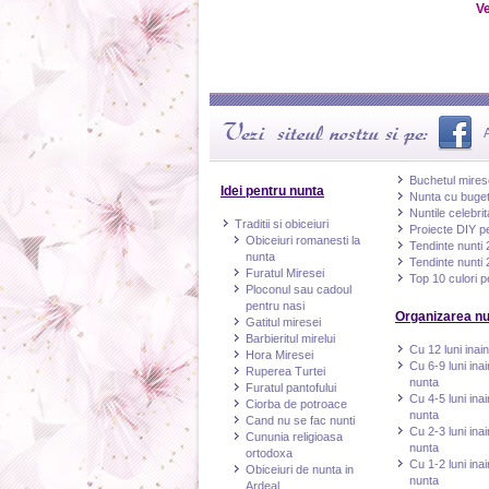
Ve
Buchetul miresei
Idei pentru nunta
Nunta cu buge
Nuntile celebrita
Traditii si obiceiuri
Proiecte DIY p
Obiceiuri romanesti la
Tendinte nunti
nunta
Tendinte nunti
Furatul Miresei
Top 10 culori p
Ploconul sau cadoul
pentru nasi
Organizarea nu
Gatitul miresei
Barbieritul mirelui
Cu 12 luni inai
Hora Miresei
Cu 6-9 luni ina
Ruperea Turtei
nunta
Furatul pantofului
Cu 4-5 luni ina
Ciorba de potroace
nunta
Cand nu se fac nunti
Cu 2-3 luni ina
Cununia religioasa
nunta
ortodoxa
Cu 1-2 luni ina
Obiceiuri de nunta in
nunta
Ardeal