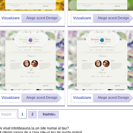
Vizualizare
Alege acest Design
Vizualizare
Alege acest Design
Vizualizare
Alege acest Design
Vizualizare
Alege acest Design
Inapoi
1
2
Inainte
Ai visat intotdeauna la un site numai al tau?
Iti oferim sansa de a crea site-ul tau de nunta gratuit.