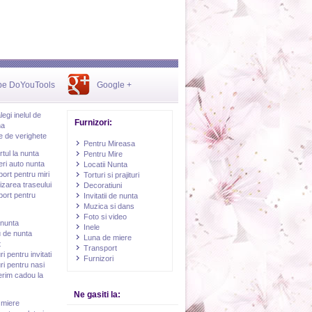
be DoYouTools
Google +
egi inelul de
Furnizori:
na
 de verighete
Pentru Mireasa
tul la nunta
Pentru Mire
ieri auto nunta
Locatii Nunta
ort pentru miri
Torturi si prajituri
zarea traseului
Decoratiuni
ort pentru
Invitatii de nunta
Muzica si dans
Foto si video
 nunta
Inele
 de nunta
Luna de miere
t
Transport
i pentru invitati
Furnizori
i pentru nasi
erim cadou la
Ne gasiti la:
 miere