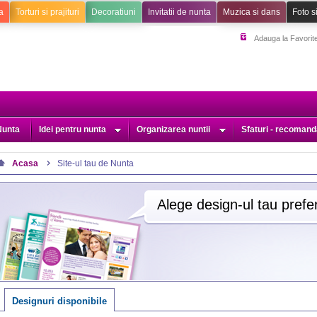
a
Torturi si prajituri
Decoratiuni
Invitatii de nunta
Muzica si dans
Foto s
Adauga la Favorit
Nunta
Idei pentru nunta
Organizarea nuntii
Sfaturi - recomand
Acasa
Site-ul tau de Nunta
Alege design-ul tau prefer
Designuri disponibile