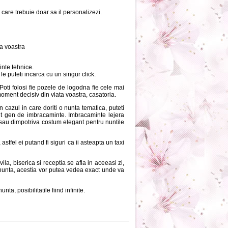
 care trebuie doar sa il personalizezi.
ta voastra
inte tehnice.
e le puteti incarca cu un singur click.
Poti folosi fie pozele de logodna fie cele mai
moment decisiv din viata voastra, casatoria.
In cazul in care doriti o nunta tematica, puteti
mit gen de imbracaminte. Imbracaminte lejera
 sau dimpotriva costum elegant pentru nuntile
 astfel ei putand fi siguri ca ii asteapta un taxi
la, biserica si receptia se afla in aceeasi zi,
la nunta, acestia vor putea vedea exact unde va
ta, posibilitatile fiind infinite.