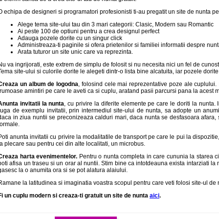
O echipa de designeri si programatori profesionisti ti-au pregatit un site de nunta pe
Alege tema site-ului tau din 3 mari categorii: Clasic, Modern sau Romantic
Ai peste 100 de optiuni pentru a crea designul perfect
Adauga pozele dorite cu un singur click
Administreaza-ti paginile si ofera prietenilor si familiei informatii despre nun
Arata tuturor un site unic care va reprezinta.
Nu va ingrijorati, este extrem de simplu de folosit si nu necesita nici un fel de cunost
Tema site-ului si culorile dorite le alegeti dintr-o lista bine alcatuita, iar pozele dorit
Creaza un album de logodna
, folosind cele mai reprezentative poze ale cuplului. 
frumoase amintiri pe care le aveti ca si cuplu, aratand pasii parcursi pana la acest 
Anunta invitatii la nunta
, cu privire la diferite elemente pe care le doriti la nunta. 
ruga de exemplu invitatii, prin intermediul site-ului de nunta, sa adopte un anu
daca in ziua nuntii se preconizeaza calduri mari, daca nunta se desfasoara afara,
formale.
Poti anunta invitatii cu privire la modalitatile de transport pe care le pui la dispozitie,
la plecare sau pentru cei din alte localitati, un microbus.
Creaza harta evenimentelor.
Pentru o nunta completa in care cununia la starea civi
poti afisa un traseu si un orar al nuntii. Stim bine ca intotdeauna exista intarziati 
gasesc la o anumita ora si se pot alatura alaiului.
Ramane la latitudinea si imaginatia voastra scopul pentru care veti folosi site-ul de nun
Fi un cuplu modern si creaza-ti gratuit un site de nunta
aici
.